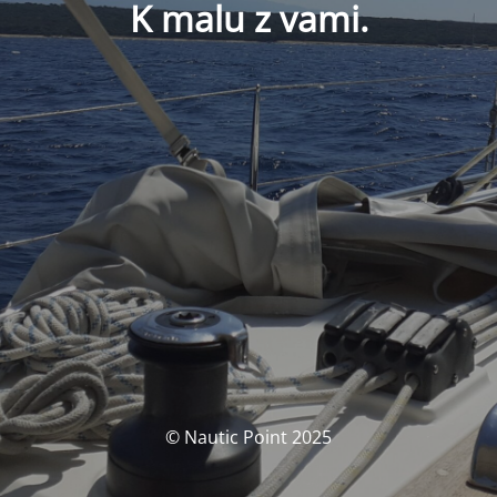
K malu z vami.
© Nautic Point 2025