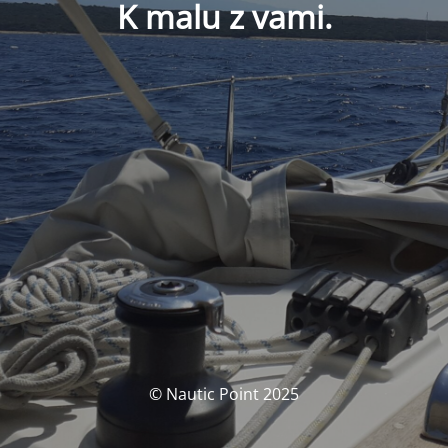
K malu z vami.
© Nautic Point 2025