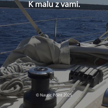
K malu z vami.
© Nautic Point 2025