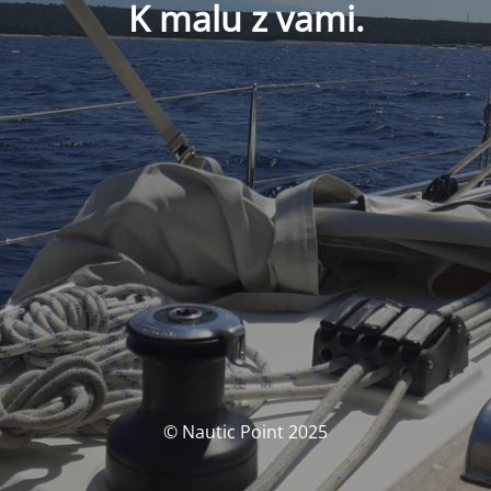
K malu z vami.
© Nautic Point 2025