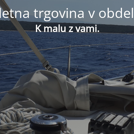
letna trgovina v obdel
K malu z vami.