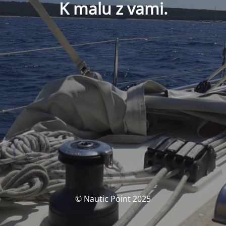
K malu z vami.
© Nautic Point 2025