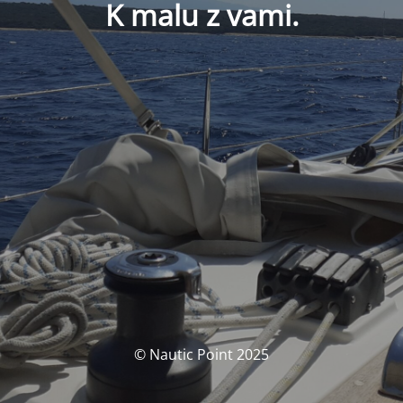
K malu z vami.
© Nautic Point 2025