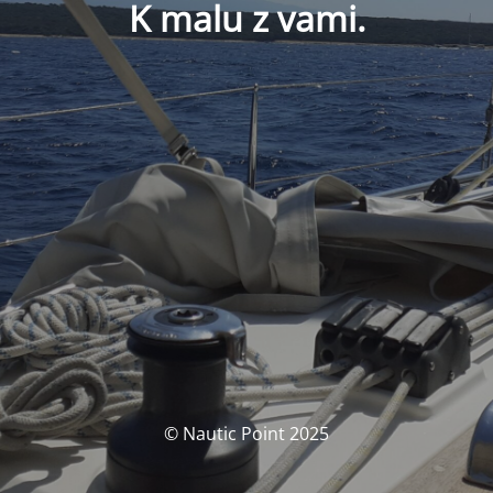
K malu z vami.
© Nautic Point 2025