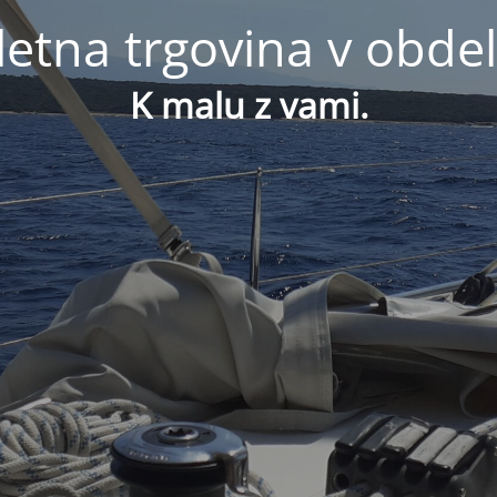
letna trgovina v obdel
K malu z vami.