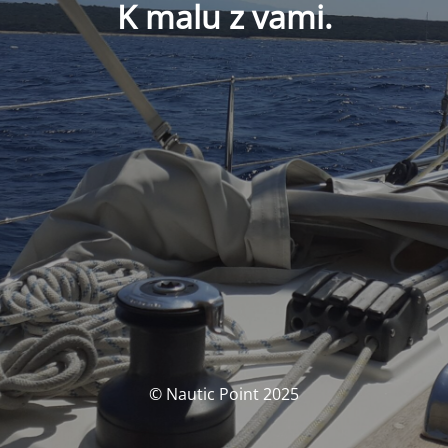
K malu z vami.
© Nautic Point 2025