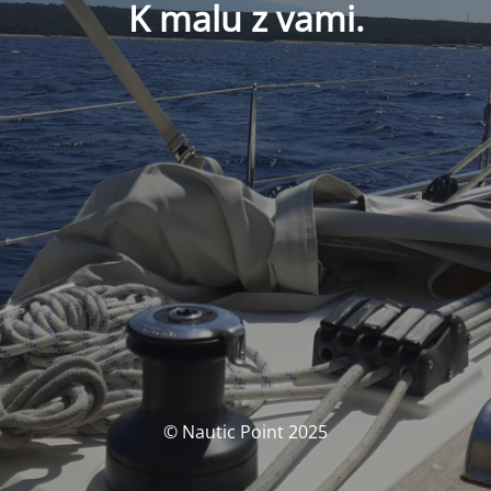
K malu z vami.
© Nautic Point 2025