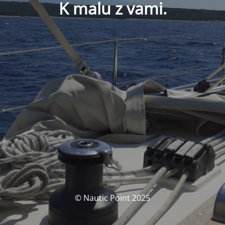
K malu z vami.
© Nautic Point 2025