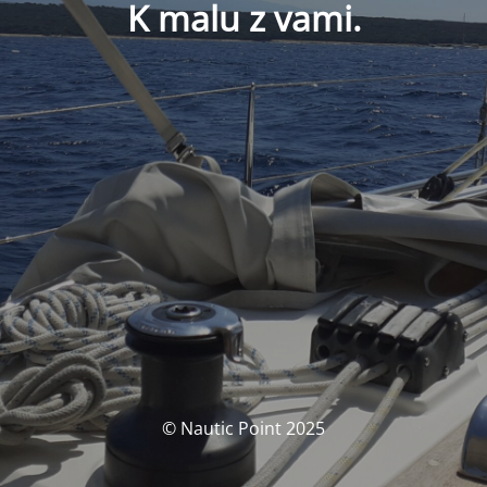
K malu z vami.
© Nautic Point 2025