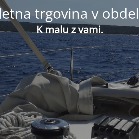
letna trgovina v obdel
K malu z vami.