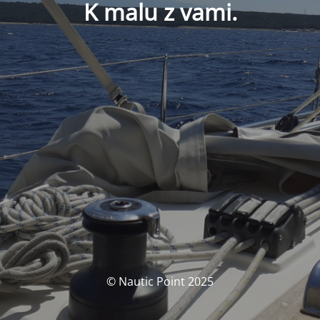
K malu z vami.
© Nautic Point 2025