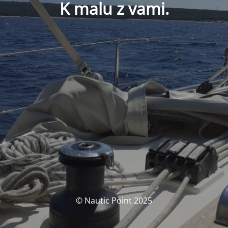
K malu z vami.
© Nautic Point 2025