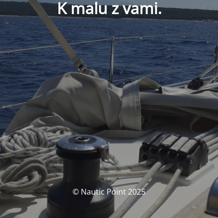
K malu z vami.
© Nautic Point 2025