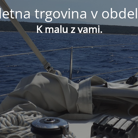
letna trgovina v obdel
K malu z vami.