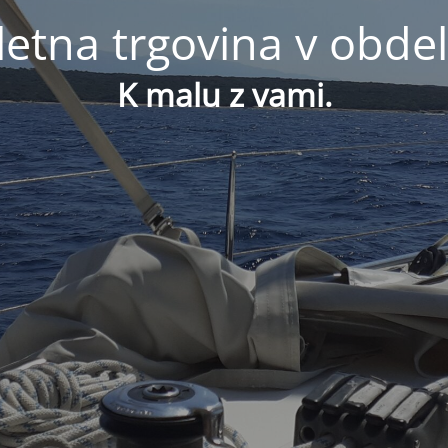
letna trgovina v obdel
K malu z vami.