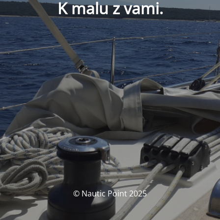
K malu z vami.
© Nautic Point 2025