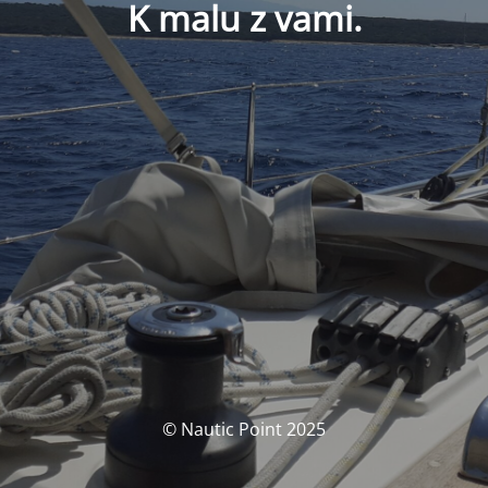
K malu z vami.
© Nautic Point 2025