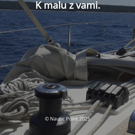
K malu z vami.
© Nautic Point 2025