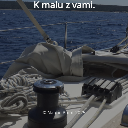
K malu z vami.
© Nautic Point 2025