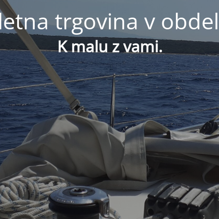
letna trgovina v obdel
K malu z vami.