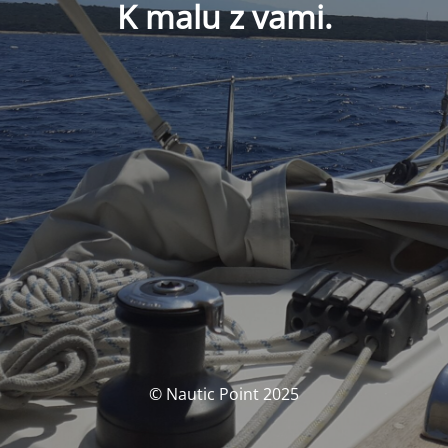
K malu z vami.
© Nautic Point 2025