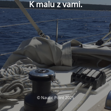
K malu z vami.
© Nautic Point 2025