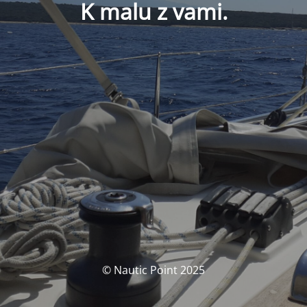
K malu z vami.
© Nautic Point 2025