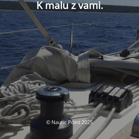
K malu z vami.
© Nautic Point 2025