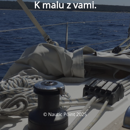
K malu z vami.
© Nautic Point 2025