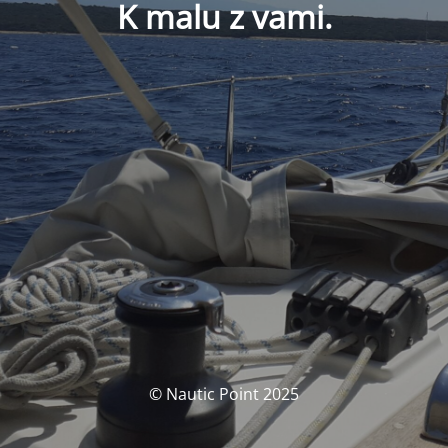
K malu z vami.
© Nautic Point 2025