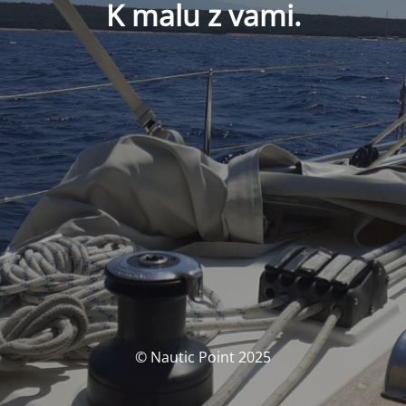
K malu z vami.
© Nautic Point 2025