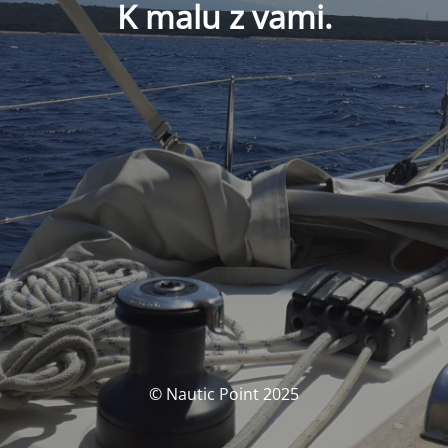
K malu z vami.
© Nautic Point 2025