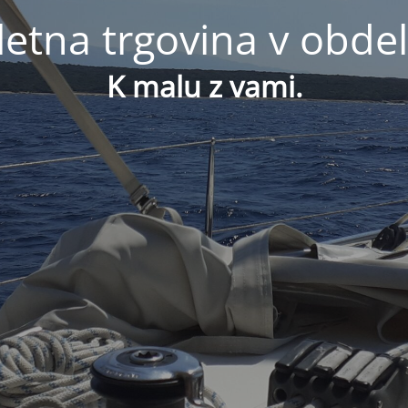
letna trgovina v obdel
K malu z vami.