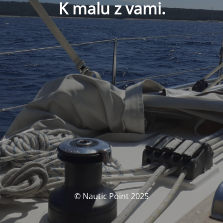
K malu z vami.
© Nautic Point 2025