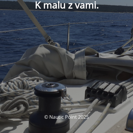
K malu z vami.
© Nautic Point 2025