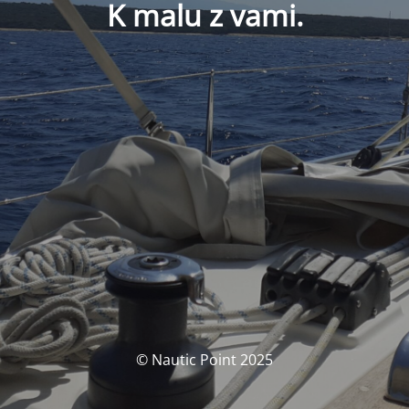
K malu z vami.
© Nautic Point 2025