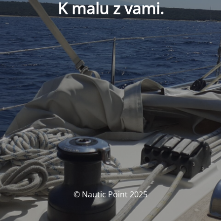
K malu z vami.
© Nautic Point 2025