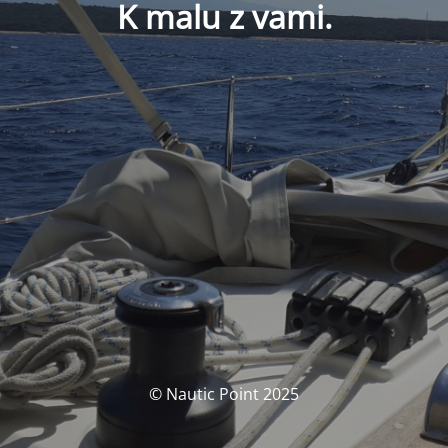
K malu z vami.
© Nautic Point 2025