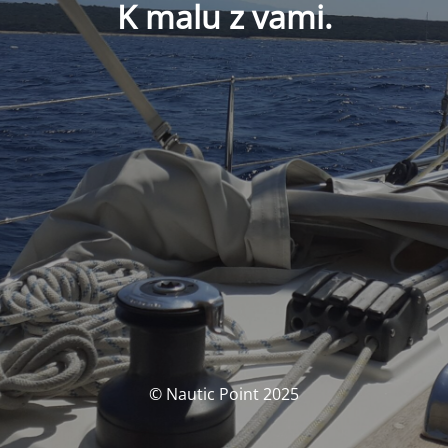
K malu z vami.
© Nautic Point 2025