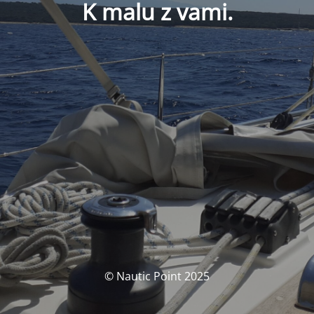
K malu z vami.
© Nautic Point 2025