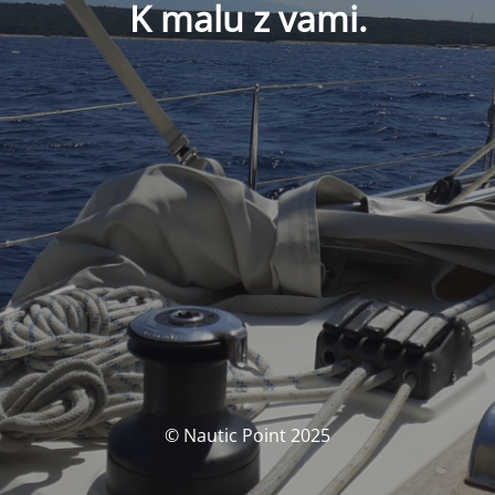
K malu z vami.
© Nautic Point 2025