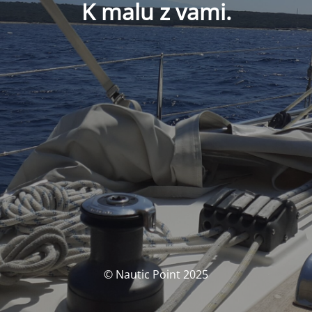
K malu z vami.
© Nautic Point 2025