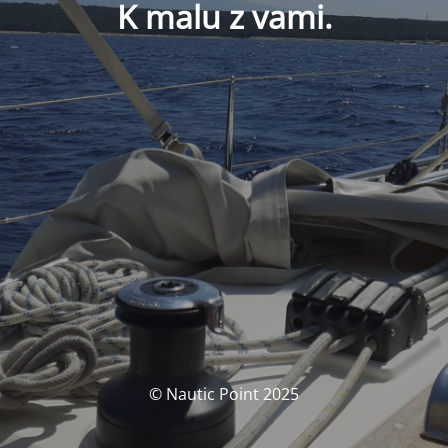
K malu z vami.
© Nautic Point 2025