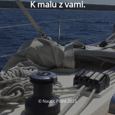
K malu z vami.
© Nautic Point 2025