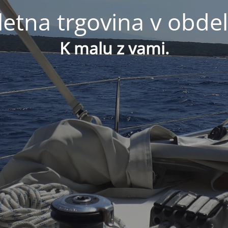
letna trgovina v obdel
K malu z vami.