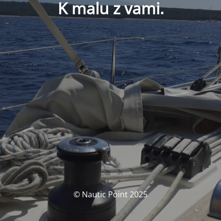
K malu z vami.
© Nautic Point 2025