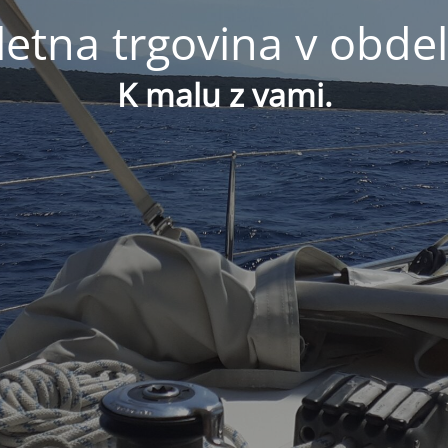
letna trgovina v obdel
K malu z vami.