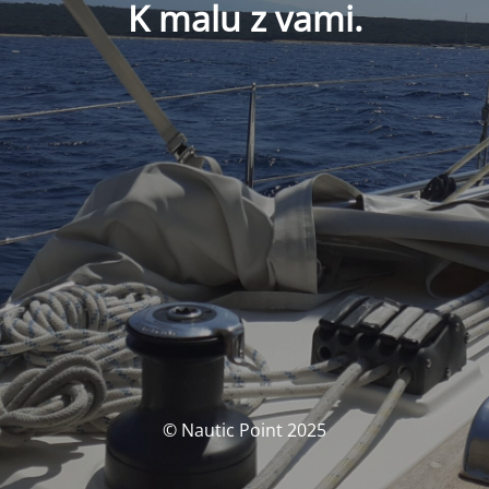
K malu z vami.
© Nautic Point 2025