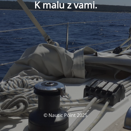
K malu z vami.
© Nautic Point 2025