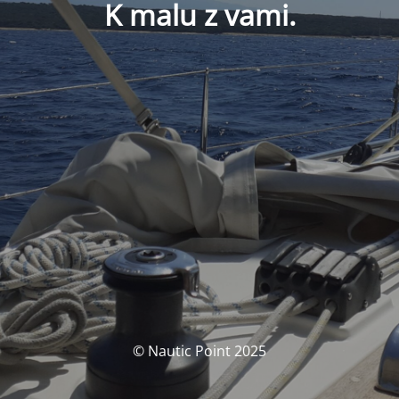
K malu z vami.
© Nautic Point 2025